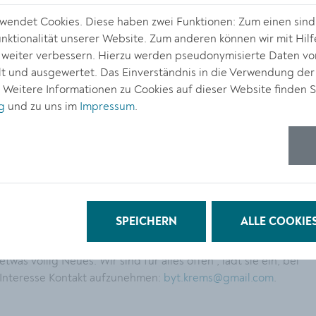
endet Cookies. Diese haben zwei Funktionen: Zum einen sind s
ktionalität unserer Website. Zum anderen können wir mit Hilf
r weiter verbessern. Hierzu werden pseudonymisierte Daten v
 und ausgewertet. Das Einverständnis in die Verwendung der
. Weitere Informationen zu Cookies auf dieser Website finden S
g
und zu uns im
Impressum
.
© Stadt Krem
„Du denkst dir etwas aus. Wir machen es möglich“. Diese
Einladung des Kremser Jugendkultur-Projekts
Bright Young
Things (BYT)
richtet sich auch dieses Jahr wieder an junge
kreative Menschen aus Krems und Umgebung. Projektleiterin
SPEICHERN
ALLE COOKIE
Eva Kadlec: „Wir unterstützten junge Menschen zwischen 16
und 27 Jahre, ihre Ideen umzusetzen. Sei es Musik, Kunst oder
etwas völlig Neues. Wir sind für alles offen“, lädt sie ein, bei
Interesse Kontakt aufzunehmen:
byt.krems@gmail.com
.