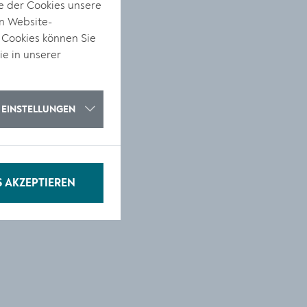
e der Cookies unsere
on Website-
 Cookies können Sie
s
ie in unserer
EINSTELLUNGEN
S AKZEPTIEREN