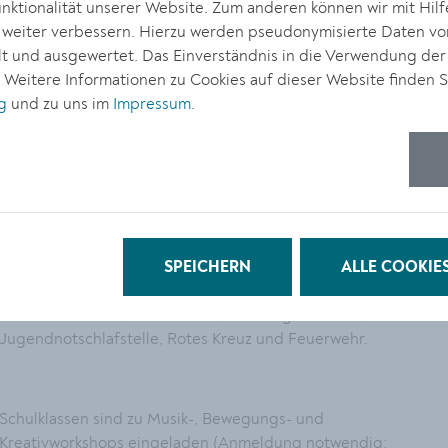
ktionalität unserer Website. Zum anderen können wir mit Hilf
r weiter verbessern. Hierzu werden pseudonymisierte Daten v
 und ausgewertet. Das Einverständnis in die Verwendung der
© Stadt Krem
. Weitere Informationen zu Cookies auf dieser Website finden S
g
und zu uns im
Impressum
.
Die neue Location nahe des neuen Jugendzentrums
Mitteraum in der St.-Paul-Gasse bietet ausreichend Platz,
damit sich die Jugend in all ihren Facetten entfalten kann. Die
MitarbeiterInnen des Vereins Impulse stehen auch für
Information zur Verfügung und laden Einrichtungen der
Jugendarbeit ein, sich mit ihrem Angebot vorzustellen. Mit
SPEICHERN
ALLE COOKIE
dabei sind unter anderem Jugendberatung, Jugendcoaching,
Schulsozialarbeit, Check-Point, AK Young, Neustart,
Jugendnotschlafstelle, Rotes Kreuz und Feuerwehr.
Schulklassen sind zu Musik-, Bewegungs- und
Kreativworkshops eingeladen (Anmeldung notwendig: