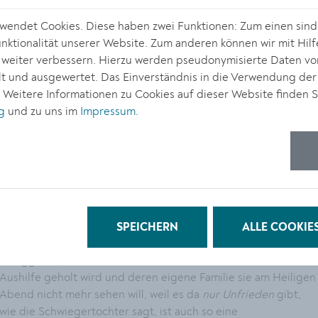
© Stadt Krem
endet Cookies. Diese haben zwei Funktionen: Zum einen sind s
ktionalität unserer Website. Zum anderen können wir mit Hilf
r weiter verbessern. Hierzu werden pseudonymisierte Daten v
Peter Turrine hat dieses
Weihnachtsmärchen für Erwachsene
 und ausgewertet. Das Einverständnis in die Verwendung der
im Jahr 1980 verfasst.
Die Version, die in Krems zur Aufführung
. Weitere Informationen zu Cookies auf dieser Website finden S
kommt, stammt aus dem Jahr 1998. Es spielen Hanna Mayer
g
und zu uns im
Impressum
.
und Heinz Kubinecz, musikalisch unterstützt durch Klaus
Bergmaier. Regie führt Helmut Mayer.
Der Aushilfsnachtwächter Josef und die Putzfrau Maria treffe
im menschenleeren Warenhaus am Weihnachtsabend
zusammen. "Der alte Josef ... geht mit seinen kommunistischen
Thesen und seinem Versuch, die Wahrheit zu verkaufen, auf
die Nerven. Er ist der
letzte Mohikaner der sozialen
SPEICHERN
ALLE COOKIE
Gerechtigkeit
, wie er sich selbst bezeichnet. Ein
Übriggebliebener. Und Maria, eine Putzfrau, die nur zur
Aushilfe geholt wird und deren eigene Familie sie am Heiligen
Abend nicht mehr sehen will, weil es da
nur Unfrieden
gibt,
wie die Schwiegertochter sagt, ist auch so eine