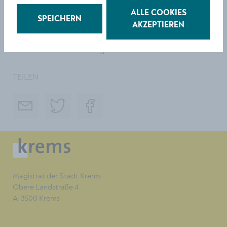
Grabschmuck-Workshop (10-16 Uhr)
ALLE COOKIES
SPEICHERN
AKZEPTIEREN
www.krems.at/bestattung
TEILEN
Magistrat der Stadt Krems
Obere Landstraße 4
A-3500 Krems