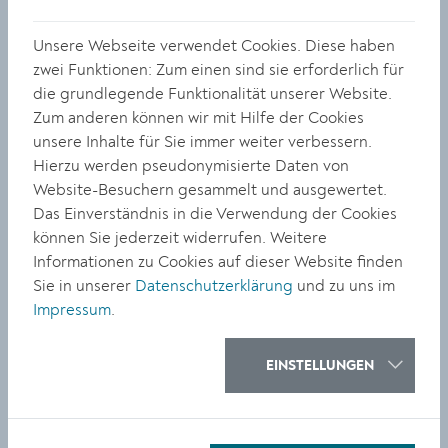
Waldfriedhof Egelsee, im „Wald der Stille“. Auch an
diesen Ort lädt die Bestattung zu Busfahrt und
Unsere Webseite verwendet Cookies. Diese haben
Führung. Termine: 10:00 und 14:00 Uhr. Um Anmeldung
zwei Funktionen: Zum einen sind sie erforderlich für
wird ebenfalls gebeten:
bestattung@krems.gv.at
,
die grundlegende Funktionalität unserer Website.
02732/801-630.
Zum anderen können wir mit Hilfe der Cookies
unsere Inhalte für Sie immer weiter verbessern.
Hierzu werden pseudonymisierte Daten von
Info-Tag der Bestattung: Dienstag, 25. Oktober 2022,
Website-Besuchern gesammelt und ausgewertet.
9:00-18:00 Uhr, Wiener Straße 87
Das Einverständnis in die Verwendung der Cookies
können Sie jederzeit widerrufen. Weitere
Donaubestattung – Info- & Gedenkfahrt:
Abfahrt: 11:00
Informationen zu Cookies auf dieser Website finden
und 14:00 Uhr, Treffpunkt Welterbeplatz.
Sie in unserer
Datenschutzerklärung
und zu uns im
Impressum
.
Wald der Stille – Busfahrt & Führungen, Abfahrt 10:00
und 14:00 Uhr, Treffpunkt Bestattung Wiener Straße
Anmeldung für beide Angebote: 02732/801-630 oder
EINSTELLUNGEN
bestattung@krems.gv.at
Info-Stand: Grabpflege – ein Service der Bestattung