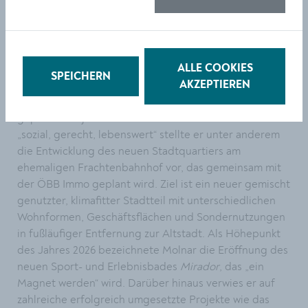
Bevölkerung mit fachlicher Expertise zusammengeführt
werden.
Stadtentwicklung mit Weitblick
ALLE COOKIES
SPEICHERN
Bürgermeister Peter Molnar gab einen umfassenden
AKZEPTIEREN
Überblick über abgeschlossene, laufende und
geplante Projekte der Stadt. Unter dem Leitmotiv
„sozial, gerecht, lebenswert“ stellte er unter anderem
die Entwicklung des neuen Stadtquartiers am
ehemaligen Frachtenbahnhof vor, das gemeinsam mit
der ÖBB Immo geplant wird. Ziel ist ein neuer gemischt
genutzter, klimafitter Stadtteil mit unterschiedlichen
Wohnformen, Geschäftsflächen und Sondernutzungen
in fußläufiger Entfernung zur Altstadt. Als Höhepunkt
des Jahres 2026 bezeichnete Molnar die Eröffnung des
neuen Sport- und Erlebnisbades
Mirador
, das „ein
Magnet werden“ wird. Darüber hinaus verwies er auf
zahlreiche erfolgreich umgesetzte Projekte wie das