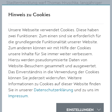
Stadtentwicklung warf Thomas Hruschka, langjähriger
Leiter des Teams „Nachhaltige Entwicklung“ der Stadt
Hinweis zu Cookies
Wien und bekennender Kremser. In seiner Keynote
nahm er die Teilnehmer:innen mit auf eine „kleine Reise
darüber, wie Neues in die Welt kommt und welchen
Unsere Webseite verwendet Cookies. Diese haben
Beitrag Bürgerbeteiligung dazu leisten kann“. Anhand
zwei Funktionen: Zum einen sind sie erforderlich für
historischer Beispiele zeigte er auf, wie nachhaltig
die grundlegende Funktionalität unserer Website.
Infrastrukturentscheidungen wirken können. So
Zum anderen können wir mit Hilfe der Cookies
versorgt die vor rund 150 Jahren großzügig
unsere Inhalte für Sie immer weiter verbessern.
dimensionierte Wiener Hochquellwasserleitung die
Hierzu werden pseudonymisierte Daten von
Millionenstadt bis heute mit hochwertigem Trinkwasser.
Website-Besuchern gesammelt und ausgewertet.
Auch der Erhalt des Wienerwaldes sei letztlich das
Das Einverständnis in die Verwendung der Cookies
Ergebnis erfolgreichen bürgerschaftlichen
können Sie jederzeit widerrufen. Weitere
Engagements gewesen. Gleichzeitig stellte er klar:
Informationen zu Cookies auf dieser Website finden
„Bürgerbeteiligung ist kein Ersatz, sondern eine
Sie in unserer
Datenschutzerklärung
und zu uns im
Ergänzung zur repräsentativen Demokratie.“ Hruschka
Impressum
.
zufolge bedeutet Bürgerbeteiligung Mitsprache, aber
auch Verantwortung. Ihren größten Mehrwert entfalte
EINSTELLUNGEN
sie dann, wenn die Erfahrungen und Ideen der