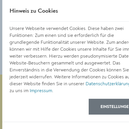
02732/801-282.
Hinweis zu Cookies
Weitere Informationen:
Unsere Webseite verwendet Cookies. Diese haben zwei
https://www.noe.gv.at/noe/SeniorInnen/NOe_Heizkostenzu
Funktionen: Zum einen sind sie erforderlich für die
grundlegende Funktionalität unserer Website. Zum ande
TEILEN
können wir mit Hilfe der Cookies unsere Inhalte für Sie i
weiter verbessern. Hierzu werden pseudonymisierte Date
Website-Besuchern gesammelt und ausgewertet. Das
Einverständnis in die Verwendung der Cookies können Sie
jederzeit widerrufen. Weitere Informationen zu Cookies a
dieser Website finden Sie in unserer
Datenschutzerklärun
zu uns im
Impressum
.
Magistrat der Stadt Krems
Obere Landstraße 4
EINSTELLUNG
A-3500 Krems