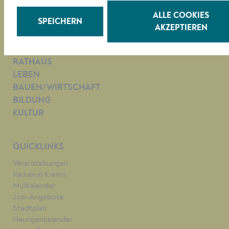
Tel. +43 (0)2732/801-0
ALLE COOKIES
Fax +43 (0)2732/801-90 269
SPEICHERN
AKZEPTIEREN
E-mail:
buergerservice@krems.gv.at
RATHAUS
LEBEN
BAUEN/WIRTSCHAFT
BILDUNG
KULTUR
QUICKLINKS
Veranstaltungen
Parken in Krems
Müllkalender
Job-Angebote
Stadtplan
Heurigenkalender