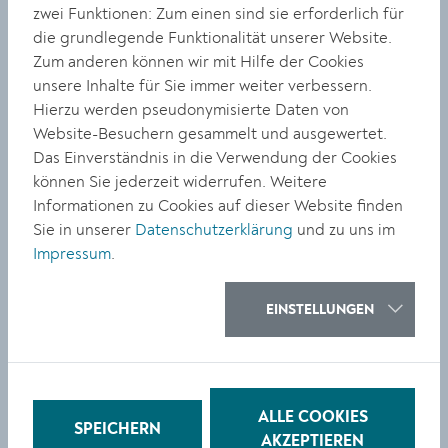
zwei Funktionen: Zum einen sind sie erforderlich für
aus Krems und Umgebung ausgeforscht werden.
die grundlegende Funktionalität unserer Website.
Besonders berührend sind die Einzelschicksale, die
Zum anderen können wir mit Hilfe der Cookies
hinter diesen Namen und Daten stehen. Das
unsere Inhalte für Sie immer weiter verbessern.
Kunstprojekt macht diese Schicksale greifbar und
Hierzu werden pseudonymisierte Daten von
bringt die Frauen und Mädchen – zumindest temporär
Website-Besuchern gesammelt und ausgewertet.
– in den Stadtraum zurück. Das Interesse bei den
Das Einverständnis in die Verwendung der Cookies
Kremserinnen und Kremsern ist enorm. Viele
können Sie jederzeit widerrufen. Weitere
PassantInnen sprechen Iris Andraschek bei ihrer Arbeit
Informationen zu Cookies auf dieser Website finden
an, die Rückmeldungen sind zum größten Teil positiv,
Sie in unserer
Datenschutzerklärung
und zu uns im
das Interesse – auch bei Jugendlichen – ist groß.
Impressum
.
Eine Einladung an alle, vor allem aber auch an
EINSTELLUNGEN
SchülerInnen aus Krems, sich mit Zeitgeschichte zu
beschäftigen und eventuell auch neue Informationen
beizusteuern. Die Liste mit den Jüdinnen wird laufend
ergänzt und ist unter folgendem Link abrufbar:
Jüdische Frauen aus Krems – DenkMAL!
ALLE COOKIES
SPEICHERN
DenkWÜRDIG?! (raumforscherinnen.at)
AKZEPTIEREN