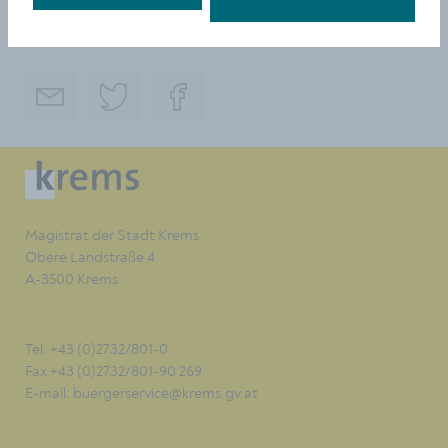
TEILEN
Magistrat der Stadt Krems
Obere Landstraße 4
A-3500 Krems
Tel. +43 (0)2732/801-0
Fax +43 (0)2732/801-90 269
E-mail:
buergerservice@krems.gv.at