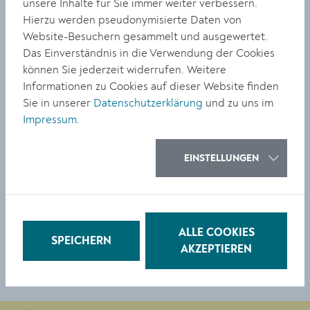
unsere Inhalte für Sie immer weiter verbessern.
Den Festivalabschluss am Ostermontag,
18. April, 11
Hierzu werden pseudonymisierte Daten von
eine Matinee mit starker Frauenbesetzung,
Uhr, bildet
Website-Besuchern gesammelt und ausgewertet.
die einlädt, den Ostermontag schwungvoll mit der
Das Einverständnis in die Verwendung der Cookies
ganzen Familie zu beginnen. Das grandiose Ensemble
können Sie jederzeit widerrufen. Weitere
erkundet leichtfüßig tänzerische Klänge
Divinerinnen
Informationen zu Cookies auf dieser Website finden
entlang der Donau.
lässt dabei
Aus den Kremser Alben
Sie in unserer
Datenschutzerklärung
und zu uns im
unter anderem eine der wichtigsten Sammlungen von
Impressum
.
Wiener Musik von Eduard Kremser erklingen. Danach
lädt der Verein der Freunde der Kunstmeile Krems zum
EINSTELLUNGEN
traditionellen Empfang mit Wein und Brot.
www.imagodei.at
TEILEN
ALLE COOKIES
SPEICHERN
AKZEPTIEREN