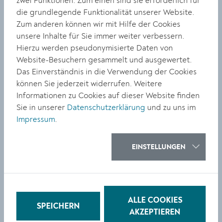
zwei Funktionen: Zum einen sind sie erforderlich für
aus deren Lieblingsbüchern vorzulesen.
die grundlegende Funktionalität unserer Website.
Zum anderen können wir mit Hilfe der Cookies
Am Donnerstag, 21. September, liest Beate Maly aus
unsere Inhalte für Sie immer weiter verbessern.
ihrem historischen Wien-Krimi „ Aurelia und die letzte
Hierzu werden pseudonymisierte Daten von
Fahrt“. Beginn ist um 18 Uhr. Eintritt: 10 Euro,
Website-Besuchern gesammelt und ausgewertet.
Ermäßigung für Bücherei-Mitglieder. Um Anmeldung
Das Einverständnis in die Verwendung der Cookies
wird gebeten: 02732/801-382,
buecherei@krems.gv.at
können Sie jederzeit widerrufen. Weitere
Informationen zu Cookies auf dieser Website finden
Doris Knecht liest im Oktober
Sie in unserer
Datenschutzerklärung
und zu uns im
Vorschau: Am Donnerstag, 5. Oktober, 18 Uhr ist die
Impressum
.
bekannte Autorin Doris Knecht zu Gast. Sie präsentiert
ihr neues Buch „Eine vollständige Liste aller Dinge, die
EINSTELLUNGEN
ich vergessen habe“. Am besten gleich anmelden!
Stadtbücherei & Mediathek Krems, Körnermarkt 14,
3500 Krems,
www.krems.at/buecherei
ALLE COOKIES
SPEICHERN
AKZEPTIEREN