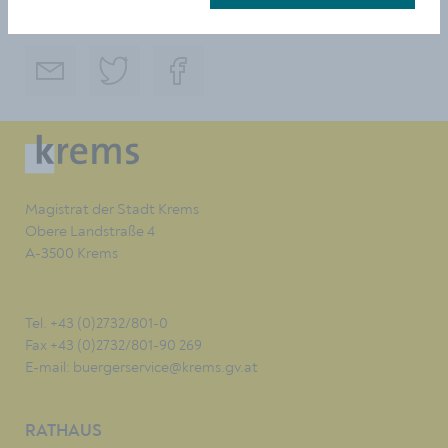
TEILEN
Magistrat der Stadt Krems
Obere Landstraße 4
A-3500 Krems
Tel. +43 (0)2732/801-0
Fax +43 (0)2732/801-90 269
E-mail:
buergerservice@krems.gv.at
RATHAUS