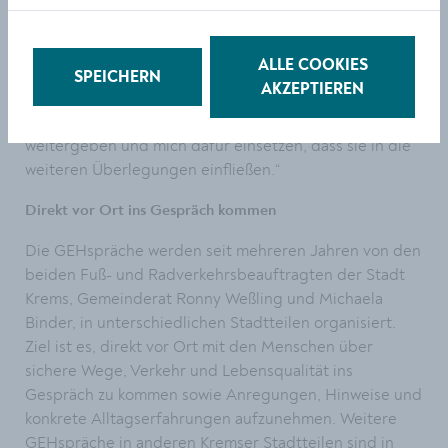
ist deutlich zu spüren, dass sich viele Menschen in
Gneixendorf weniger Verkehr, weniger Lärm und
sicherere Bedingungen für den Fuß- und Radverkehr
ALLE COOKIES
wünschen. Ich werde die Hinweise und Anliegen aus
SPEICHERN
AKZEPTIEREN
dem Rundgang an die zuständigen Stellen bei der
Stadt Krems und beim Land Niederösterreich
weitergeben und mich dafür einsetzen, dass sie in die
weiteren Überlegungen einfließen.“
Direkt vor Ort ins Gespräch kommen
Die GEHspräche werden seit mehreren Jahren von den
beiden Fuß- und Radverkehrsbeauftragten der Stadt
Krems, Gemeinderat Ronny Weßling und Michaela
Binder, in unterschiedlichen Stadtteilen organisiert.
Ziel ist es, direkt vor Ort mit den Menschen über
sichere Wege, Verkehr und Lebensqualität ins
Gespräch zu kommen sowie Anregungen, Hinweise und
konkrete Alltagserfahrungen aufzunehmen. Weitere
GEHspräche in anderen Kremser Stadtteilen sind in