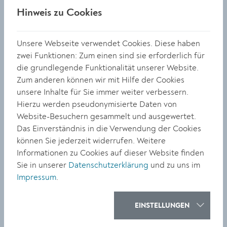
angesprochen. Darüber hinaus fand die Idee großen
Hinweis zu Cookies
Anklang, den Platz unterhalb der Kirche aufzuwerten
und künftig als Dorfplatz zu nutzen – etwa mit
zusätzlichen Sitzgelegenheiten und mehr Grünflächen.
Unsere Webseite verwendet Cookies. Diese haben
Walter Gangl kündigte an, dazu ein Grätzlprojekt bei
zwei Funktionen: Zum einen sind sie erforderlich für
der Stadt Krems zur Umsetzung einreichen zu wollen.
die grundlegende Funktionalität unserer Website.
Zum anderen können wir mit Hilfe der Cookies
Anliegen werden weitergeleitet
unsere Inhalte für Sie immer weiter verbessern.
Hierzu werden pseudonymisierte Daten von
Am GEHspräch nahm auch Umwelt- und
Website-Besuchern gesammelt und ausgewertet.
Mobilitätsstadträtin Alexandra Ambrosch teil: „Der
Das Einverständnis in die Verwendung der Cookies
direkte Austausch mit Bürgerinnen und Bürgern vor
können Sie jederzeit widerrufen. Weitere
Ort ist für mich als politische Vertreterin der Stadt
Informationen zu Cookies auf dieser Website finden
Krems sehr wichtig und wertvoll. So kann ich Wünsche
Sie in unserer
Datenschutzerklärung
und zu uns im
und Sorgen der Bevölkerung im Gespräch aufnehmen,
Impressum
.
weitergeben und an Lösungen und Verbesserungen
arbeiten.“ Organisator Ronny Weßling zeigte sich
erfreut über die zahlreichen Anregungen und kündigte
EINSTELLUNGEN
an, diese an die zuständigen Stellen weiterzuleiten: „Es