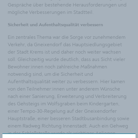
Gespräche über bestehende Herausforderungen und
mögliche Verbesserungen im Stadtteil.
Sicherheit und Aufenthaltsqualität verbessern
Ein zentrales Thema war die Sorge vor zunehmendem
Verkehr, da Gneixendorf das Hauptsiedlungsgebiet
der Stadt Krems ist und daher noch weiter wachsen
soll. Gleichzeitig wurde deutlich, dass aus Sicht vieler
Bewohner:innen noch zahlreiche Maßnahmen
notwendig sind, um die Sicherheit und
Aufenthaltsqualität weiter zu verbessern. Hier kamen
von den Teilnehmer:innen unter anderem Wünsche
nach einer Sanierung, Erweiterung und Verbreiterung
des Gehsteigs im Wolfsgraben beim Kindergarten,
einer Tempo-30-Regelung auf der Gneixendorfer
Hauptstraße, einer besseren Stadtbusanbindung sowie
einem Radweg Richtung Innenstadt. Auch ein Gehweg
in der Schloßstraße wurde als wichtiges Anliegen