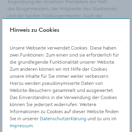
Angelobung der einzelnen Mandatare die Wahl
des Bürgermeisters, der Mitglieder des Stadtsenats
und der beiden Vizebürgermeister. Auch der
Kontrollausschuss wird gewählt.
Hinweis zu Cookies
Die Sitzung findet im Festsaal des Rathaus Stein statt.
Beginn ist um 18:00 Uhr. Interessierte haben die
Unsere Webseite verwendet Cookies. Diese haben
Möglichkeit, die Sitzung via Livestream mitzuverfolgen:
zwei Funktionen: Zum einen sind sie erforderlich für
www.krems.at/gemeinderatlive
.
die grundlegende Funktionalität unserer Website.
Tagesordnung der konstituierenden
Zum anderen können wir mit Hilfe der Cookies
Gemeinderatssitzung
unsere Inhalte für Sie immer weiter verbessern.
Hierzu werden pseudonymisierte Daten von
Website-Besuchern gesammelt und ausgewertet.
Das Einverständnis in die Verwendung der Cookies
können Sie jederzeit widerrufen. Weitere
Informationen zu Cookies auf dieser Website finden
TEILEN
Sie in unserer
Datenschutzerklärung
und zu uns im
Impressum
.