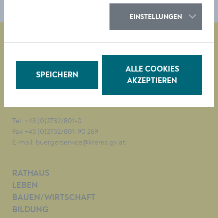
EINSTELLUNGEN
Magistrat der Stadt Krems
ALLE COOKIES
SPEICHERN
Obere Landstraße 4
AKZEPTIEREN
A-3500 Krems
Tel. +43 (0)2732/801-0
Fax +43 (0)2732/801-90 269
E-mail:
buergerservice@krems.gv.at
RATHAUS
LEBEN
BAUEN/WIRTSCHAFT
BILDUNG