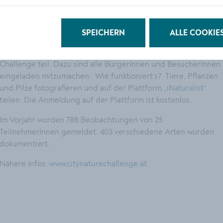
Die Kremserinnen und Kremser sind wieder aufgerufen, die
Artenvielfalt in der Stadt und der Region zu
SPEICHERN
ALLE COOKIE
dokumentieren.
Von 29. April bis 2. Mai nimmt Krems
gemeinsam mit den Wachaugemeinden an der City Nature
Challenge teil. Dazu sind alle BürgerInnen und BesucherInnen
eingeladen mitzumachen. Wie funktioniert’s? Tiere, Pflanzen
und Pilze fotografieren und auf der Plattform „
iNaturalist
“
teilen. Die Anmeldung auf der Plattform ist kostenlos.
Im Vorjahr wurden 788 Beobachtungen von 25
TeilnehmerInnen gemeldet. 403 verschiedene Arten wurden
dokumentiert.
Nähere Infos:
www.citynaturechallenge.at