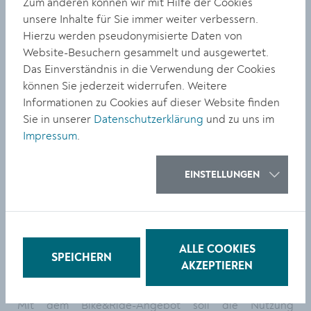
Zum anderen können wir mit Hilfe der Cookies
Bauphase provisorische Stellplätze für etwa 50
unsere Inhalte für Sie immer weiter verbessern.
Fahrräder im Bereich der Wertheimstraße eingerichtet.
Hierzu werden pseudonymisierte Daten von
Danach erfolgen der Abtrag der bestehenden Anlagen
Website-Besuchern gesammelt und ausgewertet.
und die Errichtung von Fundamenten und neuen
Das Einverständnis in die Verwendung der Cookies
Doppelstock-Fahrradabstellanlagen mit moderner
können Sie jederzeit widerrufen. Weitere
Überdachung und Beleuchtung – zuerst westlich des
Informationen zu Cookies auf dieser Website finden
Aufnahmegebäudes, dann auf der Ostseite.
Sie in unserer
Datenschutzerklärung
und zu uns im
Impressum
.
Bike&Ride-Erweiterung sorgt für Qualitäts- und
Komfortsteigerung
EINSTELLUNGEN
Moderner und umweltfreundlicher Bahnverkehr
braucht eine zeitgemäße Infrastruktur. Deshalb ist es
wichtig, entsprechende Maßnahmen zu setzen, um den
Wechsel von der Straße auf die Schiene so bequem wie
ALLE COOKIES
möglich zu gestalten. In Krems schaffen ÖBB, Land und
SPEICHERN
AKZEPTIEREN
Stadt Krems jetzt mit gemeinsamen Investitionen mehr
Möglichkeiten und mehr Komfort für Radfahrer:innen.
Mit dem Bike&Ride-Angebot soll die Nutzung