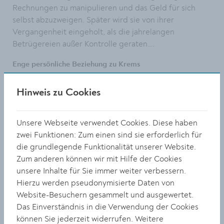
Rechnungen zu manipulieren und das Geld für sich
selbst abzuzweigen. Später wird sie von ihrer
Vergangenheit eingeholt, als die jahrelangen
Betrügereien außer Kontrolle geraten….
Enge persönliche Beziehung zu Krems
Vor der Lesung zeigte sich Vea Kaiser „ein bisschen
Hinweis zu Cookies
aufgeregt“, schließlich verbindet die Autorin eine enge
persönliche Beziehung mit Krems. Ihre Mutter stammt
aus Krems, weitere Verwandte leben in Egelsee und
Unsere Webseite verwendet Cookies. Diese haben
Paudorf, und auch selbst ist sie nach eigenen Worten
zwei Funktionen: Zum einen sind sie erforderlich für
häufig in der Stadt zu Besuch. Besonders gerne
die grundlegende Funktionalität unserer Website.
erinnerte sich Kaiser daran, dass ihre literarische
Zum anderen können wir mit Hilfe der Cookies
Laufbahn in Krems ihren Anfang nahm: Im Alter von 14
unsere Inhalte für Sie immer weiter verbessern.
Jahren gewann sie bei einem lokalen Malwettbewerb in
Hierzu werden pseudonymisierte Daten von
der Sparte Literatur, nachdem sie zusätzlich zu ihrem
Website-Besuchern gesammelt und ausgewertet.
Bild auch einen Text eingereicht hatte. Dieser Erfolg
Das Einverständnis in die Verwendung der Cookies
sei eine wichtige Motivation gewesen, ihren Weg als
können Sie jederzeit widerrufen. Weitere