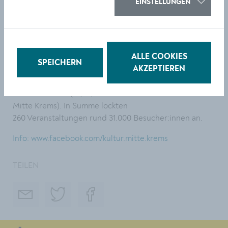
EINSTELLUNGEN
Donaufestival), 37 Lesungen mit 45 Literat:innen, neun
Poetry Slams mit 67 Autor:innen, zehn
Musikveranstaltungen, vier Malkurse und Workshops
mit Kindern, 30 Malkurse für Erwachsene, drei
Kunsthandwerksausstellungen mit neun Künstler:innen,
ALLE COOKIES
SPEICHERN
sieben Atelierbesuche, zwei Kabarett-Veranstaltungen,
AKZEPTIEREN
zwei Puppentheater, zwei Diavorträge und vier
Jubiläumsfeste (10, 15, 20 und 25 Jahre Galerie Kultur
Mitte Krems). In Summe lockten
260 Veranstaltungen rund 31.000 Besucher:innen an.
Info: www.facebook.com/kultur.mitte.krems
TEILEN