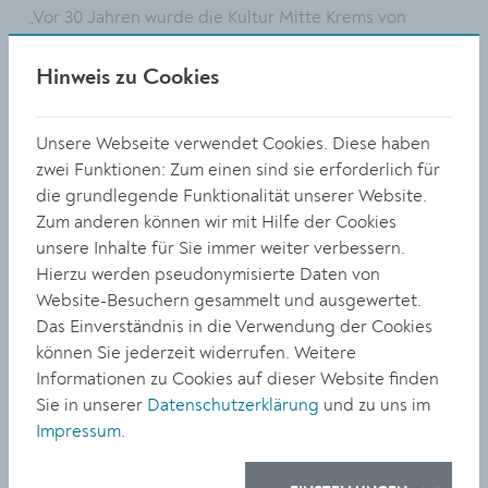
„Vor 30 Jahren wurde die Kultur Mitte Krems von
Altbürgermeister Erich Grabner, dem KLS-
Gemeinderat Franz Kral und der langjährigen
Hinweis zu Cookies
Kulturstadträtin Evelyn Kitzwögerer gegründet. Seither
ist die Kultur Mitte Krems ein überparteilicher aber
Unsere Webseite verwendet Cookies. Diese haben
keinesfalls politikfreier Treffpunkt für kulturell
zwei Funktionen: Zum einen sind sie erforderlich für
Interessierte. Ich gratuliere zum Jubiläum und dazu,
die grundlegende Funktionalität unserer Website.
dass diese wertvolle Institution im Herzen der Stadt
Zum anderen können wir mit Hilfe der Cookies
seit 30 Jahren inspirierende und gut besuchte
unsere Inhalte für Sie immer weiter verbessern.
Veranstaltungen mit Kunstschaffenden aus der Region
Hierzu werden pseudonymisierte Daten von
organisiert“, sagte Gemeinderätin Elisabeth
Website-Besuchern gesammelt und ausgewertet.
Kreuzhuber, Kulturbeauftragte des Bürgermeisters bei
Das Einverständnis in die Verwendung der Cookies
der Jubiläumsfeier. Sie wünschte der Kultur Mitte
können Sie jederzeit widerrufen. Weitere
Krems und ihrem jüngst gewählten Obmann Klaus
Informationen zu Cookies auf dieser Website finden
Bergmaier alles Gute für die nächsten 30 Jahre.
Sie in unserer
Datenschutzerklärung
und zu uns im
In der Galerie Kultur Mitte Krems fanden
Impressum
.
bislang 150 Ausstellungen mit gesamt 350
Künstler:innen (davon vier gemeinsam mit dem