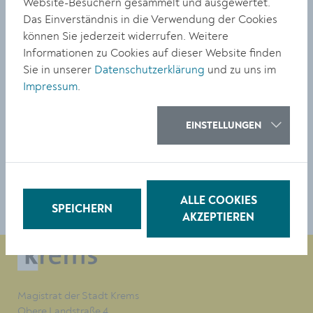
Website-Besuchern gesammelt und ausgewertet.
Das Einverständnis in die Verwendung der Cookies
können Sie jederzeit widerrufen. Weitere
Informationen zu Cookies auf dieser Website finden
Kontakt für Fragen
Sie in unserer
Datenschutzerklärung
und zu uns im
Impressum
.
Bertschingerstraße 13
3500 Krems
EINSTELLUNGEN
0 27 32 / 801 459
stadtbus@krems.gv.at
ALLE COOKIES
SPEICHERN
AKZEPTIEREN
Magistrat der Stadt Krems
Obere Landstraße 4