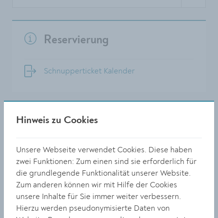
Reservierung
Schnupperticket Kalender
Hinweis zu Cookies
Abholung & Rückgabe
Unsere Webseite verwendet Cookies. Diese haben
Abholung
von 09:00 bis 12:00 Uhr
zwei Funktionen: Zum einen sind sie erforderlich für
die grundlegende Funktionalität unserer Website.
Rückgabe
von 08:00 bis 08:30 Uhr
Zum anderen können wir mit Hilfe der Cookies
unsere Inhalte für Sie immer weiter verbessern.
Rathaus Krems, Obere Landstraße 4,
Wo?
Hierzu werden pseudonymisierte Daten von
3500 Krems