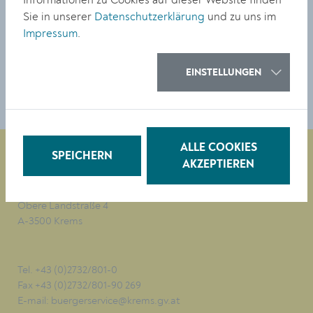
Informationen zu Cookies auf dieser Website finden
Sie in unserer
Datenschutzerklärung
und zu uns im
Die Klimabaumpat:innen
Impressum
.
EINSTELLUNGEN
Kontakt
ALLE COOKIES
SPEICHERN
AKZEPTIEREN
Magistrat der Stadt Krems
Obere Landstraße 4
A-3500 Krems
Tel. +43 (0)2732/801-0
Fax +43 (0)2732/801-90 269
E-mail:
buergerservice@krems.gv.at