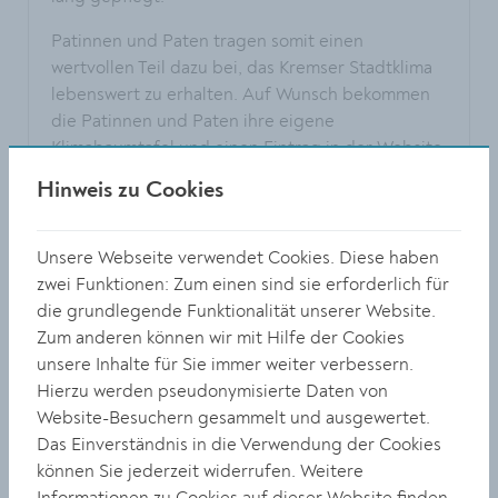
Patinnen und Paten tragen somit einen
wertvollen Teil dazu bei, das Kremser Stadtklima
lebenswert zu erhalten. Auf Wunsch bekommen
die Patinnen und Paten ihre eigene
Klimabaumtafel und einen Eintrag in der Website
der Stadt Krems bzw. einen Pressebericht in den
Hinweis zu Cookies
lokalen Medien.
Unsere Webseite verwendet Cookies. Diese haben
zwei Funktionen: Zum einen sind sie erforderlich für
Was sind Klimabäume?
die grundlegende Funktionalität unserer Website.
Zum anderen können wir mit Hilfe der Cookies
unsere Inhalte für Sie immer weiter verbessern.
Wieviel kostet eine Klimabaum-Patenschaft?
Hierzu werden pseudonymisierte Daten von
Website-Besuchern gesammelt und ausgewertet.
Das Einverständnis in die Verwendung der Cookies
Wo wird mein Klimabaum gepflanzt?
können Sie jederzeit widerrufen. Weitere