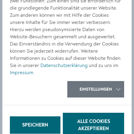
zwei Funktionen: Zum einen sind sie erforderlich für
kennenzulernen, kann viel dazu beitragen,
die grundlegende Funktionalität unserer Website.
Begeisterung fürs Lesen zu entfachen. Diesem Ansatz
Zum anderen können wir mit Hilfe der Cookies
folgte Skopal, indem sie in einer Kooperation mit der
unsere Inhalte für Sie immer weiter verbessern.
Mittelschule Krems und dem Bildungsamt die beliebte
Hierzu werden pseudonymisierte Daten von
Autorin Ursula Poznanski zu einer Lesung einlud.
Website-Besuchern gesammelt und ausgewertet.
Das Einverständnis in die Verwendung der Cookies
Poznanski ist eine der erfolgreichsten
können Sie jederzeit widerrufen. Weitere
deutschsprachigen Jugendbuch-Autorinnen. Mit ihren
Informationen zu Cookies auf dieser Website finden
Krimis für Erwachsene ist die Autorin, die mit ihrer
Sie in unserer
Datenschutzerklärung
und zu uns im
Familie in Wien lebt, auch international bekannt.
Impressum
.
Foto
:
Bereichsleiterin Bildung und Kultur Doris Denk,
Luna Winter 3.Kl.NMS, Dir. Sonja Lechner-Paschinger,
EINSTELLUNGEN
Leon Fischer 3.Kl.NMS, Buchautorin Ursula Poznanski,
Stadtbücherei Leiterin Claudia Skopal, Alisa Muntean
3.Kl.NMS, Bibliothekarin NMS Michaela Pammer, Maxi
Mörth 3.Kl.NMS (von links)
ALLE COOKIES
SPEICHERN
AKZEPTIEREN