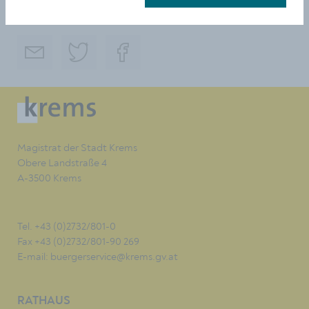
TEILEN
Magistrat der Stadt Krems
Obere Landstraße 4
A-3500 Krems
Tel. +43 (0)2732/801-0
Fax +43 (0)2732/801-90 269
E-mail:
buergerservice@krems.gv.at
RATHAUS