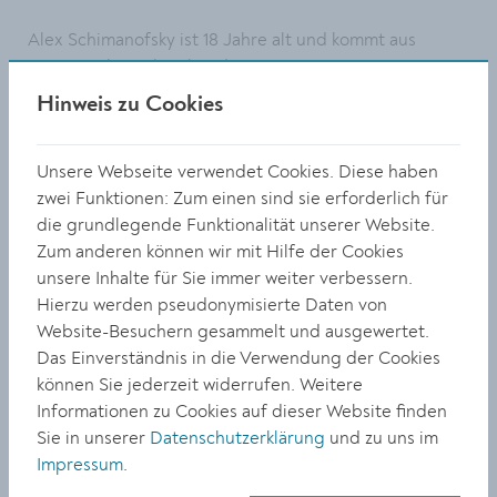
Alex Schimanofsky ist 18 Jahre alt und kommt aus
Krems. Er hat schon bei den vorangegangenen Manga-
Ausstellungen im Jugend Kulturraum mitgewirkt, doch
Hinweis zu Cookies
sein Repertoire ist weitaus größer. In der Ausstellung
„Augenblick“ zeigt er realistische Darstellungen sowie
Unsere Webseite verwendet Cookies. Diese haben
unterschiedliche Einblicke
und Perspektiven in
zwei Funktionen: Zum einen sind sie erforderlich für
verschiedenen Techniken.
die grundlegende Funktionalität unserer Website.
„Alex und ich haben uns am gemeinsamen Zeichentisch
Zum anderen können wir mit Hilfe der Cookies
über weiße Tusche unterhalten und sind so ins
unsere Inhalte für Sie immer weiter verbessern.
vertiefende Gespräch gekommen. Bald war klar, dass
Hierzu werden pseudonymisierte Daten von
Alex Schimanofsky – ein kreativer junger Mensch –
Website-Besuchern gesammelt und ausgewertet.
bereit für seine erste Ausstellung ist“, berichtet Doris
Das Einverständnis in die Verwendung der Cookies
Krammer, Leiterin des Jugend Kulturraum Krems. Die
können Sie jederzeit widerrufen. Weitere
Ausstellung kann noch bis 8. März im Jugend
Informationen zu Cookies auf dieser Website finden
Kulturraum besichtigt werden.
Sie in unserer
Datenschutzerklärung
und zu uns im
Impressum
.
Doris Krammer ist ständig auf der Suche nach neuen