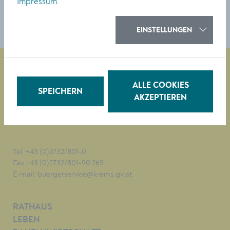
Impressum
.
EINSTELLUNGEN
ALLE COOKIES
SPEICHERN
Magistrat der Stadt Krems
AKZEPTIEREN
Obere Landstraße 4
A-3500 Krems
Tel. +43 (0)2732/801-0
Fax +43 (0)2732/801-90 269
E-mail:
buergerservice@krems.gv.at
RATHAUS
LEBEN