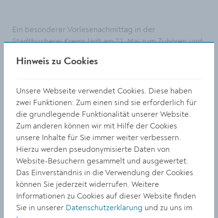
Ein besonderer Vorlesenachmittag in der
Stadtbücherei Krems lädt am 22. Mai zum Zuhören und
Staunen ein: Auf der „magischen Treppe“ liest eine
Hinweis zu Cookies
Vorlesepatin aus ausgewählten englischen
Kinderbüchern vor. Mit viel Herz und Fantasie
entstehen lebendige Geschichten, die bei den jungen
Unsere Webseite verwendet Cookies. Diese haben
Zuhörer:innen spielerisch die Freude an Sprache und
zwei Funktionen: Zum einen sind sie erforderlich für
Lesen wecken und sie zum Träumen und Mitmachen
die grundlegende Funktionalität unserer Website.
einladen. Die Lesung beginnt um 14.30 Uhr bei freiem
Zum anderen können wir mit Hilfe der Cookies
Eintritt. Um Anmeldung per E-Mail
unsere Inhalte für Sie immer weiter verbessern.
an
buecherei@krems.gv.at
wird gebeten.
Hierzu werden pseudonymisierte Daten von
Website-Besuchern gesammelt und ausgewertet.
Weitere Informationen:
www.krems.gv.at/buecherei
Das Einverständnis in die Verwendung der Cookies
können Sie jederzeit widerrufen. Weitere
Informationen zu Cookies auf dieser Website finden
Sie in unserer
Datenschutzerklärung
und zu uns im
TEILEN