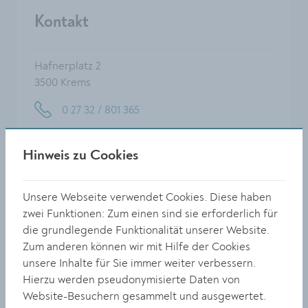
Kontakt
Hafnerplatz 2
3500 Krems
0 27 32 / 801 365
musikschule@krems.gv.at
Hinweis zu Cookies
Unsere Webseite verwendet Cookies. Diese haben
Lust auf eine
zwei Funktionen: Zum einen sind sie erforderlich für
Schnupperstunde?
die grundlegende Funktionalität unserer Website.
Zum anderen können wir mit Hilfe der Cookies
unsere Inhalte für Sie immer weiter verbessern.
Nehmen Sie Kontakt auf:
Hierzu werden pseudonymisierte Daten von
Website-Besuchern gesammelt und ausgewertet.
Buhr Veronika