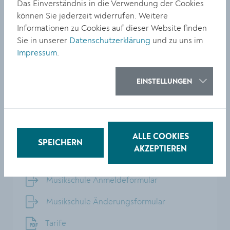
Das Einverständnis in die Verwendung der Cookies
veronika_buhr@hotmail.com
können Sie jederzeit widerrufen. Weitere
Hofstätter Sophie
Informationen zu Cookies auf dieser Website finden
0676/66 199 02
Sie in unserer
Datenschutzerklärung
und zu uns im
stoeger.sophie@gmail.com
Impressum
.
Steindl Manuela
0664/44 23 100
EINSTELLUNGEN
manuela.steindl@gmx.at
ALLE COOKIES
SPEICHERN
Download
AKZEPTIEREN
Musikschule Anmeldeformular
Musikschule Änderungsformular
Tarife