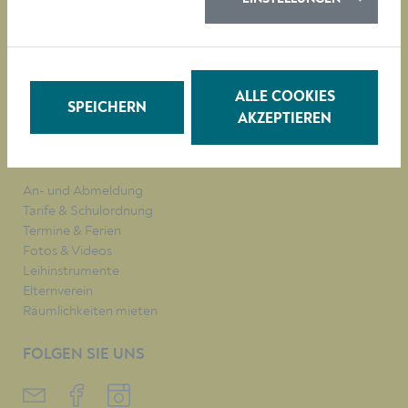
MUSIKSCHULE
VERANSTALTUNGEN
UNTERRICHTSFÄCHER
ALLE COOKIES
TARIFE
SPEICHERN
AKZEPTIEREN
QUICKLINKS
An- und Abmeldung
Tarife & Schulordnung
Termine & Ferien
Fotos & Videos
Leihinstrumente
Elternverein
Räumlichkeiten mieten
FOLGEN SIE UNS