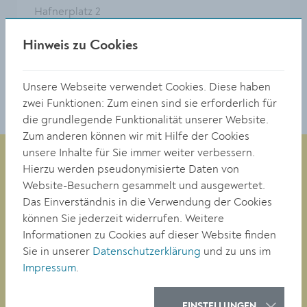
Hafnerplatz 2
3500 Krems
Hinweis zu Cookies
0 27 32 / 801 365
musikschule@krems.gv.at
Unsere Webseite verwendet Cookies. Diese haben
zwei Funktionen: Zum einen sind sie erforderlich für
die grundlegende Funktionalität unserer Website.
Zum anderen können wir mit Hilfe der Cookies
unsere Inhalte für Sie immer weiter verbessern.
Hierzu werden pseudonymisierte Daten von
Website-Besuchern gesammelt und ausgewertet.
Musikschule KREMS
Das Einverständnis in die Verwendung der Cookies
Hafnerplatz 2
können Sie jederzeit widerrufen. Weitere
A-3500 Krems an der Donau
Informationen zu Cookies auf dieser Website finden
Sie in unserer
Datenschutzerklärung
und zu uns im
Impressum
.
T: +43 (0)2732 801365
E:
musikschule@krems.gv.at
EINSTELLUNGEN