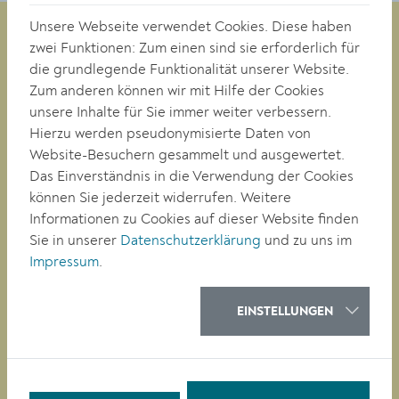
Unsere Webseite verwendet Cookies. Diese haben
zwei Funktionen: Zum einen sind sie erforderlich für
die grundlegende Funktionalität unserer Website.
Musikschule KREMS
Zum anderen können wir mit Hilfe der Cookies
Hafnerplatz 2
unsere Inhalte für Sie immer weiter verbessern.
A-3500 Krems an der Donau
Hierzu werden pseudonymisierte Daten von
Website-Besuchern gesammelt und ausgewertet.
Das Einverständnis in die Verwendung der Cookies
T: +43 (0)2732 801365
können Sie jederzeit widerrufen. Weitere
E:
musikschule@krems.gv.at
Informationen zu Cookies auf dieser Website finden
Sie in unserer
Datenschutzerklärung
und zu uns im
MUSIKSCHULE
Impressum
.
VERANSTALTUNGEN
UNTERRICHTSFÄCHER
EINSTELLUNGEN
TARIFE
QUICKLINKS