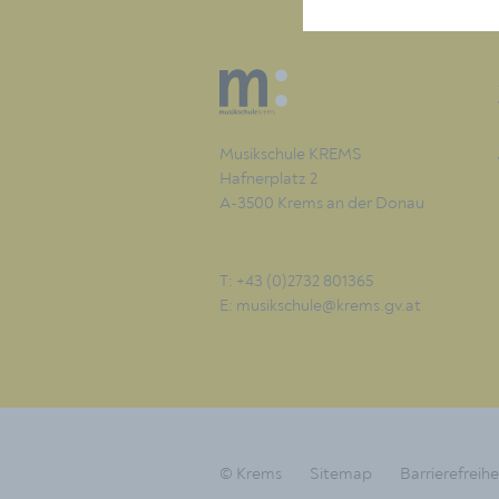
Musikschule KREMS
Hafnerplatz 2
A-3500 Krems an der Donau
T: +43 (0)2732 801365
E:
musikschule@krems.gv.at
© Krems
Sitemap
Barrierefreihe