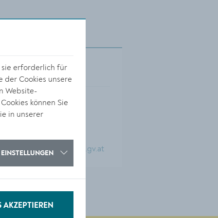
Kontakt
ie erforderlich für
e der Cookies unsere
on Website-
Hafnerplatz 2
 Cookies können Sie
3500 Krems
ie in unserer
0 27 32 / 801 365
musikschule@krems.gv.at
EINSTELLUNGEN
S AKZEPTIEREN