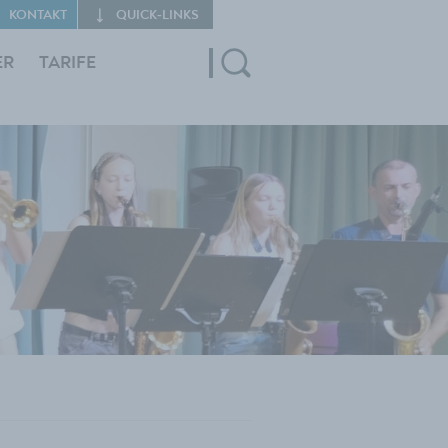
KONTAKT
QUICK‑LINKS
ER
TARIFE