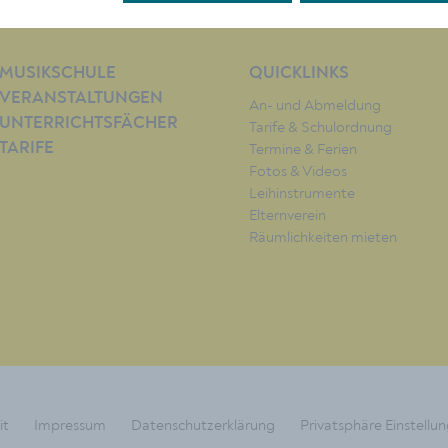
MUSIKSCHULE
QUICKLINKS
VERANSTALTUNGEN
An- und Abmeldung
UNTERRICHTSFÄCHER
Tarife & Schulordnung
TARIFE
Termine & Ferien
Fotos & Videos
Leihinstrumente
Elternverein
Räumlichkeiten mieten
it
Impressum
Datenschutzerklärung
Privatsphäre Einstellu