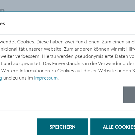
en
es
endet Cookies. Diese haben zwei Funktionen: Zum einen sind s
t für Musikschulen mit Öffentlichkeitsrecht)
ktionalität unserer Website. Zum anderen können wir mit Hilf
r weiter verbessern. Hierzu werden pseudonymisierte Daten v
 und ausgewertet. Das Einverständnis in die Verwendung der
. Weitere Informationen zu Cookies auf dieser Website finden S
g
und zu uns im
Impressum
.
rricht muss bis spätestens 31. Mai des laufenden
SPEICHERN
ALLE COOKIE