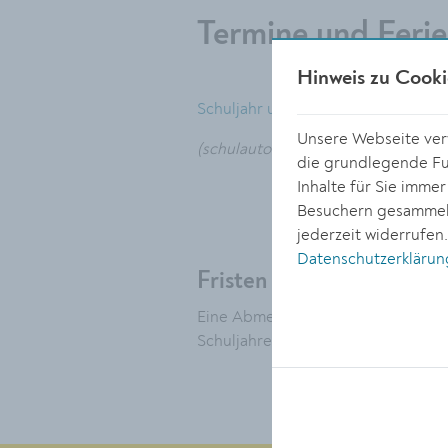
Termine und Feri
Hinweis zu Cooki
Schuljahr und schulfreie Tage
Unsere Webseite verw
(schulautonom freie Tage laut Statu
die grundlegende Fun
Inhalte für Sie imme
Besuchern gesammelt
jederzeit widerrufen
Datenschutzerklärun
Fristen
Eine Abmeldung vom Musikschulunte
Schuljahres erfolgen!