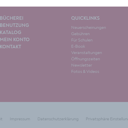
BÜCHEREI
QUICKLINKS
BENUTZUNG
Neuerscheinungen
KATALOG
Gebühren
MEIN KONTO
Für Schulen
E-Book
KONTAKT
Veranstaltungen
Öffnungszeiten
Newsletter
Fotos & Videos
it
Impressum
Datenschutzerklärung
Privatsphäre Einstellu