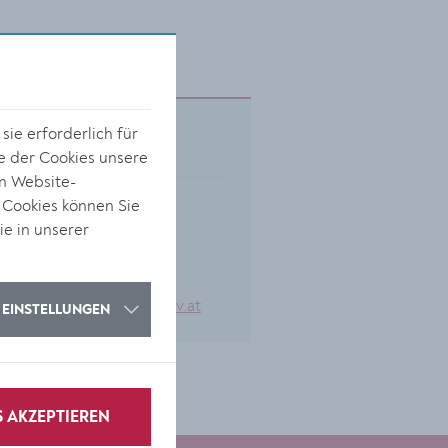
ie erforderlich für
Kontakt
e der Cookies unsere
on Website-
Körnermarkt 14
 Cookies können Sie
3500 Krems
ie in unserer
0 27 32 / 801-382
buecherei@krems.gv.at
EINSTELLUNGEN
S AKZEPTIEREN