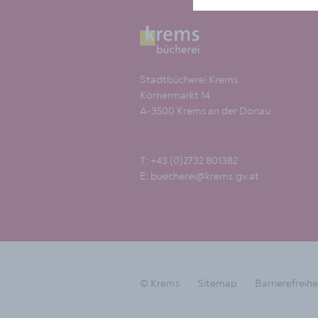
Stadtbücherei Krems
Körnermarkt 14
A-3500 Krems an der Donau
T: +43 (0)2732 801382
E:
buecherei@krems.gv.at
© Krems
Sitemap
Barrierefreihe