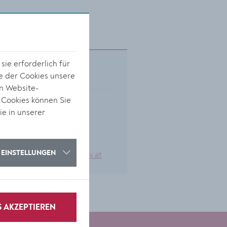
ie erforderlich für
Kontakt
e der Cookies unsere
on Website-
 Cookies können Sie
Körnermarkt 14
ie in unserer
3500 Krems
0 27 32 / 801-382
EINSTELLUNGEN
buecherei@krems.gv.at
S AKZEPTIEREN