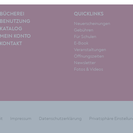
BÜCHEREI
QUICKLINKS
BENUTZUNG
Neuerscheinungen
KATALOG
Gebühren
MEIN KONTO
Für Schulen
E-Book
KONTAKT
Veranstaltungen
Öffnungszeiten
Newsletter
Fotos & Videos
it
Impressum
Datenschutzerklärung
Privatsphäre Einstellu