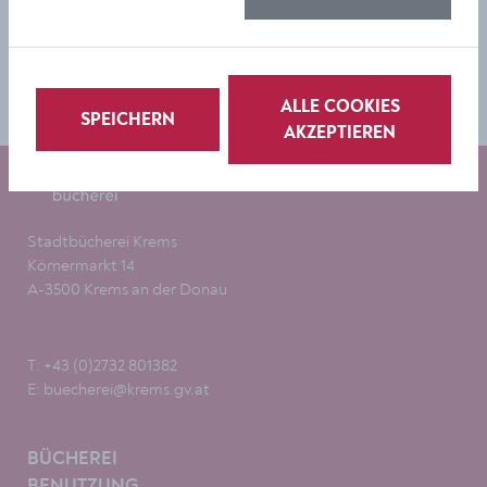
Hier geht's zur
Newsletter-Anmeldung
.
ALLE COOKIES
SPEICHERN
AKZEPTIEREN
Stadtbücherei Krems
Körnermarkt 14
A-3500 Krems an der Donau
T: +43 (0)2732 801382
E:
buecherei@krems.gv.at
BÜCHEREI
BENUTZUNG