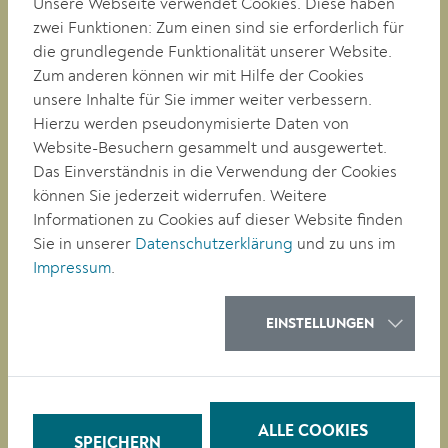
Unsere Webseite verwendet Cookies. Diese haben
zwei Funktionen: Zum einen sind sie erforderlich für
RATHAUS
die grundlegende Funktionalität unserer Website.
LEBEN
Zum anderen können wir mit Hilfe der Cookies
BAUEN/WIRTSCHAFT
unsere Inhalte für Sie immer weiter verbessern.
BILDUNG
Hierzu werden pseudonymisierte Daten von
KULTUR
Website-Besuchern gesammelt und ausgewertet.
Das Einverständnis in die Verwendung der Cookies
können Sie jederzeit widerrufen. Weitere
QUICKLINKS
Informationen zu Cookies auf dieser Website finden
Veranstaltungen
Sie in unserer
Datenschutzerklärung
und zu uns im
Parken in Krems
Impressum
.
Müllkalender
Job-Angebote
Stadtplan
EINSTELLUNGEN
Heurigenkalender
Neues Bad Mirador
Baustellen-News
Digitale Amtstafel
ALLE COOKIES
Leinen- & Maulkorbpflicht
SPEICHERN