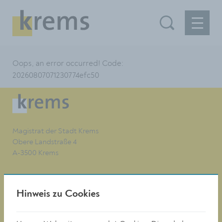
Oops, an error occurred! Code:
20260807071230774efc50
Magistrat der Stadt Krems
Obere Landstraße 4
A-3500 Krems
Tel. +43 (0)2732/801-0
Hinweis zu Cookies
Fax +43 (0)2732/801-90 269
E-mail:
buergerservice@krems.gv.at