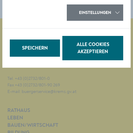
entfernt.
EINSTELLUNGEN
Magistrat der Stadt Krems
ALLE COOKIES
SPEICHERN
Obere Landstraße 4
AKZEPTIEREN
A-3500 Krems
Tel. +43 (0)2732/801-0
Fax +43 (0)2732/801-90 269
E-mail:
buergerservice@krems.gv.at
RATHAUS
LEBEN
BAUEN/WIRTSCHAFT
BILDUNG