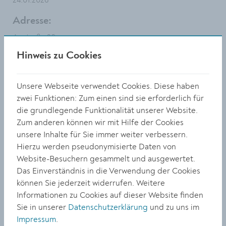
24.01.2026
Adresse:
Austraße 20
Hinweis zu Cookies
Anmerkung:
Ich finde es sehr positiv, dass es das neue Leitsystem
Unsere Webseite verwendet Cookies. Diese haben
für die Parkhäuser gibt. Leider verdecken die alten
zwei Funktionen: Zum einen sind sie erforderlich für
Schilder, insbesondere an der Kreuzung
die grundlegende Funktionalität unserer Website.
Bertschingerstraße/Austraße, das Leitsystem. Das
Zum anderen können wir mit Hilfe der Cookies
macht so wenig Sinn, insbesondere, da die Schilder
unsere Inhalte für Sie immer weiter verbessern.
Altstadt und P+R damit hinfällig sind.
Hierzu werden pseudonymisierte Daten von
Status:
Website-Besuchern gesammelt und ausgewertet.
Das Einverständnis in die Verwendung der Cookies
Abgeschlossen
können Sie jederzeit widerrufen. Weitere
Informationen zu Cookies auf dieser Website finden
Stellungnahme:
Sie in unserer
Datenschutzerklärung
und zu uns im
Die alten Hinweisschilder werden diese Woche
Impressum
.