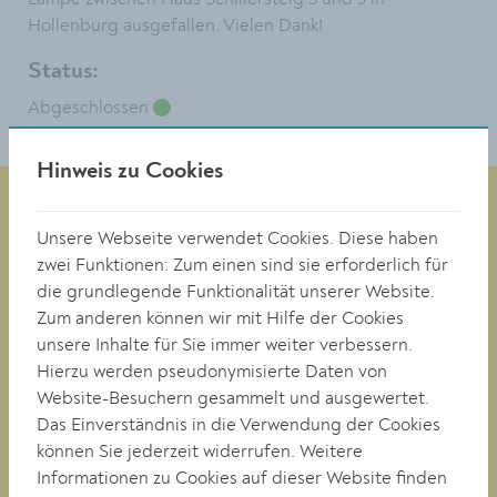
Hollenburg ausgefallen. Vielen Dank!
Status:
Abgeschlossen
Hinweis zu Cookies
Unsere Webseite verwendet Cookies. Diese haben
Magistrat der Stadt Krems
zwei Funktionen: Zum einen sind sie erforderlich für
Obere Landstraße 4
die grundlegende Funktionalität unserer Website.
A-3500 Krems
Zum anderen können wir mit Hilfe der Cookies
unsere Inhalte für Sie immer weiter verbessern.
Hierzu werden pseudonymisierte Daten von
Tel. +43 (0)2732/801-0
Website-Besuchern gesammelt und ausgewertet.
Fax +43 (0)2732/801-90 269
Das Einverständnis in die Verwendung der Cookies
E-mail:
buergerservice@krems.gv.at
können Sie jederzeit widerrufen. Weitere
Informationen zu Cookies auf dieser Website finden