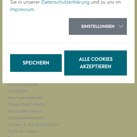
Sie in unserer
Datenschutzerklärung
und zu uns im
RATHAUS
Impressum
.
LEBEN
BAUEN/WIRTSCHAFT
BILDUNG
EINSTELLUNGEN
KULTUR
QUICKLINKS
ALLE COOKIES
SPEICHERN
Veranstaltungen
AKZEPTIEREN
Parken in Krems
Müllkalender
Job-Angebote
Stadtplan
Heurigenkalender
Neues Bad Mirador
Baustellen-News
Digitale Amtstafel
Leinen- & Maulkorbpflicht
Fotos & Videos