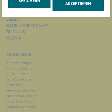
SPEICHERN
AKZEPTIEREN
RATHAUS
LEBEN
BAUEN/WIRTSCHAFT
BILDUNG
KULTUR
QUICKLINKS
Veranstaltungen
Parken in Krems
Müllkalender
Job-Angebote
Stadtplan
Heurigenkalender
Neues Bad Mirador
Baustellen-News
Digitale Amtstafel