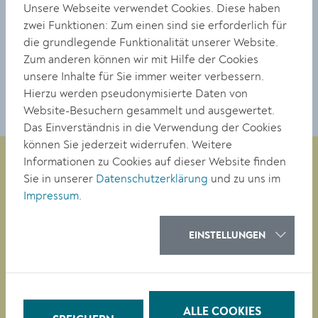
Unsere Webseite verwendet Cookies. Diese haben
Status:
zwei Funktionen: Zum einen sind sie erforderlich für
Abgeschlossen
die grundlegende Funktionalität unserer Website.
Zum anderen können wir mit Hilfe der Cookies
Stellungnahme:
unsere Inhalte für Sie immer weiter verbessern.
Hierzu werden pseudonymisierte Daten von
Wurde durch Wirtschaftshof saniert.
Website-Besuchern gesammelt und ausgewertet.
Das Einverständnis in die Verwendung der Cookies
können Sie jederzeit widerrufen. Weitere
Informationen zu Cookies auf dieser Website finden
Sie in unserer
Datenschutzerklärung
und zu uns im
Impressum
.
Magistrat der Stadt Krems
Obere Landstraße 4
A-3500 Krems
EINSTELLUNGEN
Tel. +43 (0)2732/801-0
Fax +43 (0)2732/801-90 269
E-mail:
buergerservice@krems.gv.at
ALLE COOKIES