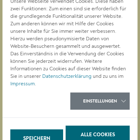
Unsere Webseite verwendet Cookies. Diese haben
zwei Funktionen: Zum einen sind sie erforderlich für
RATHAUS
die grundlegende Funktionalität unserer Website.
LEBEN
Zum anderen können wir mit Hilfe der Cookies
BAUEN/WIRTSCHAFT
unsere Inhalte für Sie immer weiter verbessern.
BILDUNG
Hierzu werden pseudonymisierte Daten von
KULTUR
Website-Besuchern gesammelt und ausgewertet.
Das Einverständnis in die Verwendung der Cookies
können Sie jederzeit widerrufen. Weitere
QUICKLINKS
Informationen zu Cookies auf dieser Website finden
Veranstaltungen
Sie in unserer
Datenschutzerklärung
und zu uns im
Parken in Krems
Impressum
.
Müllkalender
Job-Angebote
Stadtplan
EINSTELLUNGEN
Heurigenkalender
Neues Bad Mirador
Baustellen-News
Digitale Amtstafel
ALLE COOKIES
Leinen- & Maulkorbpflicht
SPEICHERN