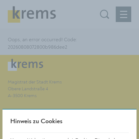
Oops, an error occurred! Code:
20260808072800b986dee2
Magistrat der Stadt Krems
Obere Landstraße 4
A-3500 Krems
Tel. +43 (0)2732/801-0
Hinweis zu Cookies
Fax +43 (0)2732/801-90 269
E-mail:
buergerservice@krems.gv.at