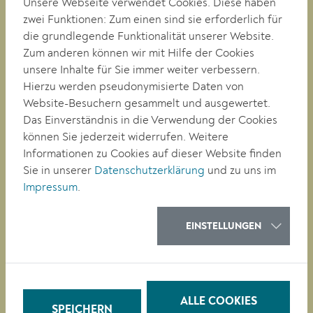
Unsere Webseite verwendet Cookies. Diese haben
zwei Funktionen: Zum einen sind sie erforderlich für
RATHAUS
die grundlegende Funktionalität unserer Website.
LEBEN
Zum anderen können wir mit Hilfe der Cookies
BAUEN/WIRTSCHAFT
unsere Inhalte für Sie immer weiter verbessern.
BILDUNG
Hierzu werden pseudonymisierte Daten von
KULTUR
Website-Besuchern gesammelt und ausgewertet.
Das Einverständnis in die Verwendung der Cookies
können Sie jederzeit widerrufen. Weitere
QUICKLINKS
Informationen zu Cookies auf dieser Website finden
Veranstaltungen
Sie in unserer
Datenschutzerklärung
und zu uns im
Parken in Krems
Impressum
.
Müllkalender
Job-Angebote
Stadtplan
EINSTELLUNGEN
Heurigenkalender
Neues Bad Mirador
Baustellen-News
Digitale Amtstafel
ALLE COOKIES
Leinen- & Maulkorbpflicht
SPEICHERN