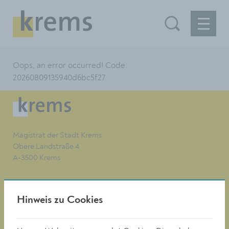
Oops, an error occurred! Code:
20260809135940d6bc5f27
Magistrat der Stadt Krems
Obere Landstraße 4
A-3500 Krems
Tel. +43 (0)2732/801-0
Hinweis zu Cookies
Fax +43 (0)2732/801-90 269
E-mail:
buergerservice@krems.gv.at