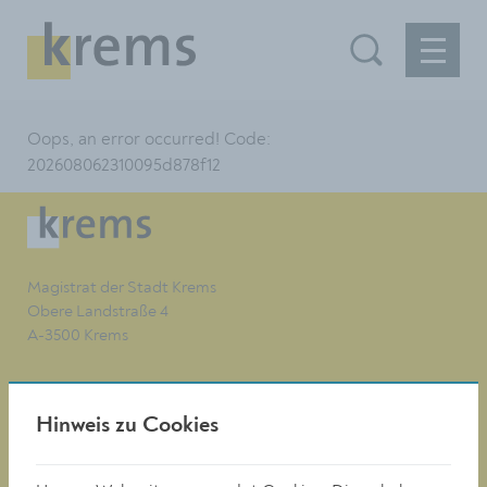
Oops, an error occurred! Code:
202608062310095d878f12
Magistrat der Stadt Krems
Obere Landstraße 4
A-3500 Krems
Tel. +43 (0)2732/801-0
Hinweis zu Cookies
Fax +43 (0)2732/801-90 269
E-mail:
buergerservice@krems.gv.at