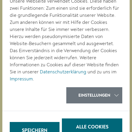
Unsere Webseite verwendet Cookies. Diese haben
zwei Funktionen: Zum einen sind sie erforderlich für
RATHAUS
die grundlegende Funktionalität unserer Website.
LEBEN
Zum anderen können wir mit Hilfe der Cookies
BAUEN/WIRTSCHAFT
unsere Inhalte für Sie immer weiter verbessern.
BILDUNG
Hierzu werden pseudonymisierte Daten von
KULTUR
Website-Besuchern gesammelt und ausgewertet.
Das Einverständnis in die Verwendung der Cookies
können Sie jederzeit widerrufen. Weitere
QUICKLINKS
Informationen zu Cookies auf dieser Website finden
Veranstaltungen
Sie in unserer
Datenschutzerklärung
und zu uns im
Parken in Krems
Impressum
.
Müllkalender
Job-Angebote
Stadtplan
EINSTELLUNGEN
Heurigenkalender
Neues Bad Mirador
Baustellen-News
Digitale Amtstafel
ALLE COOKIES
Leinen- & Maulkorbpflicht
SPEICHERN