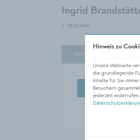
Ingrid Brandstätt
†
12.02.2025
Hinweis zu Cooki
PARTE
KONDOLEN
Unsere Webseite verw
die grundlegende Fun
Inhalte für Sie imme
Besuchern gesammelt
KONDOLENZ VERFAS
jederzeit widerrufen
Datenschutzerklärun