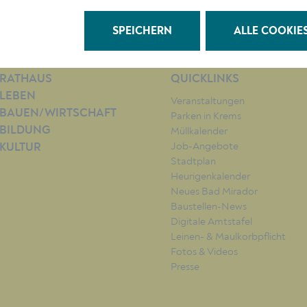
SPEICHERN
ALLE COOKIE
RATHAUS
QUICKLINKS
LEBEN
Veranstaltungen
BAUEN/WIRTSCHAFT
Parken in Krems
BILDUNG
Müllkalender
Job-Angebote
KULTUR
Stadtplan
Heurigenkalender
Neues Bad Mirador
Baustellen-News
Digitale Amtstafel
Leinen- & Maulkorbpflicht
Fotos & Videos
Presse