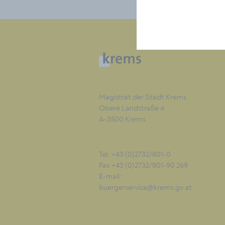
Magistrat der Stadt Krems
Obere Landstraße 4
A-3500 Krems
Tel. +43 (0)2732/801-0
Fax +43 (0)2732/801-90 269
E-mail:
buergerservice@krems.gv.at