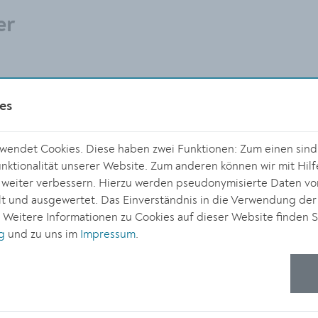
er
es
GEDENKKERZEN (4)
ZBUCH (0)
endet Cookies. Diese haben zwei Funktionen: Zum einen sind s
ktionalität unserer Website. Zum anderen können wir mit Hilf
r weiter verbessern. Hierzu werden pseudonymisierte Daten v
 und ausgewertet. Das Einverständnis in die Verwendung der
SEN
. Weitere Informationen zu Cookies auf dieser Website finden S
g
und zu uns im
Impressum
.