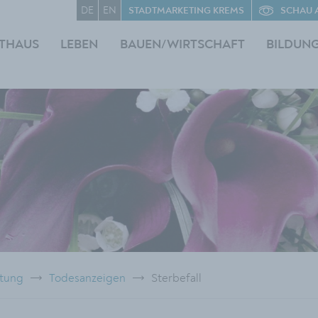
DE
EN
STADTMARKETING KREMS
SCHAU 
THAUS
LEBEN
BAUEN/WIRTSCHAFT
BILDUN
ttung
Todesanzeigen
Sterbefall