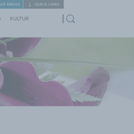
AUF KREMS
QUICK‑LINKS
G
KULTUR