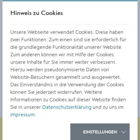
Ruhe in Frieden. Schön das wir ein paar
Hinweis zu Cookies
Tage davor noch ein interessantes
Gespräch geführt haben und uns
Unsere Webseite verwendet Cookies. Diese haben
voneinander verabschiedet. Komm gut
zwei Funktionen: Zum einen sind sie erforderlich für
im Reich des Heiles an.
die grundlegende Funktionalität unserer Website.
Deine Friseurin!
Zum anderen können wir mit Hilfe der Cookies
unsere Inhalte für Sie immer weiter verbessern.
Danke für alles im Seminar in Zwettl. War
Hierzu werden pseudonymisierte Daten von
eine schöne Zeit ... R.I.P.
Website-Besuchern gesammelt und ausgewertet.
Rudi Krammer
Das Einverständnis in die Verwendung der Cookies
können Sie jederzeit widerrufen. Weitere
Informationen zu Cookies auf dieser Website finden
Sie in unserer
Datenschutzerklärung
und zu uns im
Impressum
.
EINSTELLUNGEN