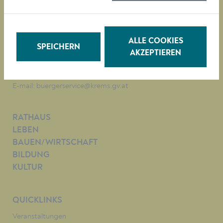
Magistrat der Stadt Krems
Obere Landstraße 4
A-3500 Krems
ALLE COOKIES
SPEICHERN
AKZEPTIEREN
Tel. +43 (0)2732/801-0
Fax +43 (0)2732/801-90 269
E-mail:
buergerservice@krems.gv.at
RATHAUS
LEBEN
BAUEN/WIRTSCHAFT
BILDUNG
KULTUR
QUICKLINKS
Veranstaltungen