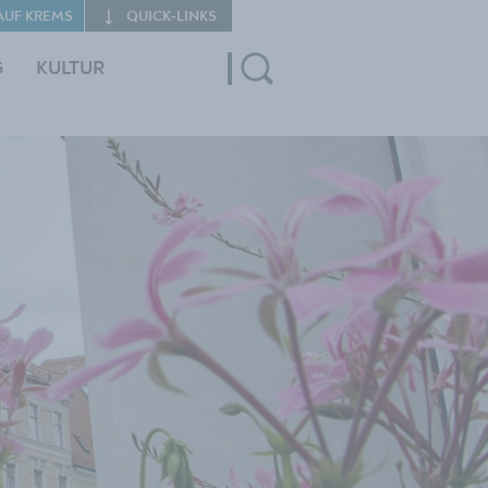
AUF KREMS
QUICK‑LINKS
G
KULTUR