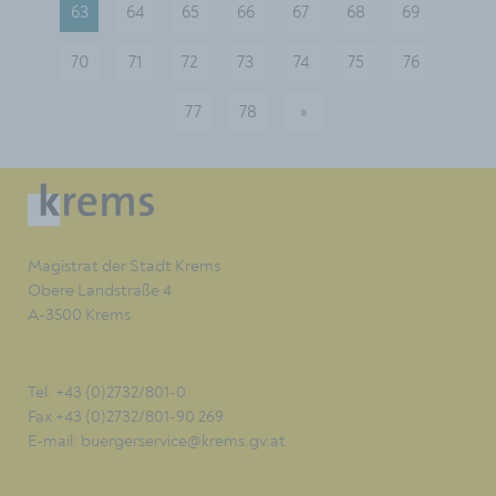
63
64
65
66
67
68
69
70
71
72
73
74
75
76
77
78
»
nächste
Magistrat der Stadt Krems
Obere Landstraße 4
A-3500 Krems
Tel. +43 (0)2732/801-0
Fax +43 (0)2732/801-90 269
E-mail:
buergerservice@krems.gv.at